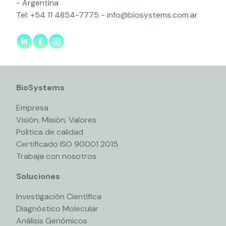
- Argentina
Tel:
+54 11 4854-7775
-
info@biosystems.com.ar
BioSystems
Empresa
Visión, Misión, Valores
Política de calidad
Certificado ISO 90001 2015
Trabaja con nosotros
Soluciones
Investigación Científica
Diagnóstico Molecular
Análisis Genómicos