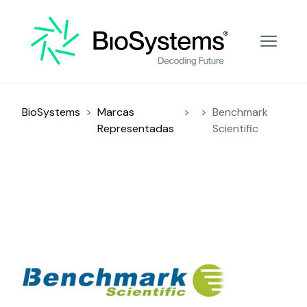
Decoding Future
BioSystems
>
Marcas
>
>
Benchmark
Representadas
Scientific