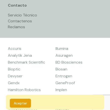
Contacto
Servicio Técnico
Contactenos
Reclamos
Accuris
Illumina
Analytik Jena
Asuragen
Benchmark Scientific
BD Biosciences
Bioptic
Biosan
Devyser
Entrogen
Gendx
GeneProof
Hamilton Robotics
Implen
Primer Design
Seegene
Tanbead
Zymo Research
Aceptar