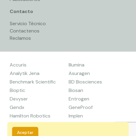
Contacto
Servicio Técnico
Contactenos
Reclamos
Accuris
Illumina
Analytik Jena
Asuragen
Benchmark Scientific
BD Biosciences
Bioptic
Biosan
Devyser
Entrogen
Gendx
GeneProof
Hamilton Robotics
Implen
Primer Design
Seegene
Tanbead
Zymo Research
Aceptar