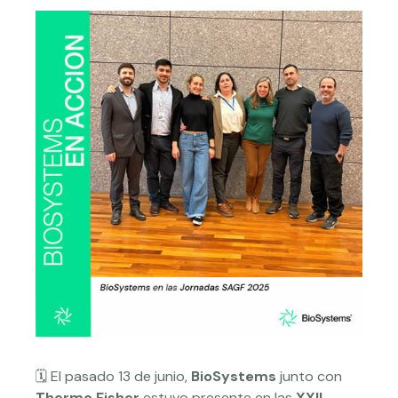
🗓️ El pasado 13 de junio,
BioSystems
junto con
Thermo Fisher
estuvo presente en las
XXII