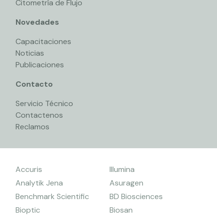
Citometría de Flujo
Novedades
Capacitaciones
Noticias
Publicaciones
Contacto
Servicio Técnico
Contactenos
Reclamos
Accuris
Illumina
Analytik Jena
Asuragen
Benchmark Scientific
BD Biosciences
Bioptic
Biosan