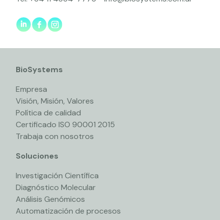
BioSystems
Empresa
Visión, Misión, Valores
Política de calidad
Certificado ISO 90001 2015
Trabaja con nosotros
Soluciones
Investigación Científica
Diagnóstico Molecular
Análisis Genómicos
Automatización de procesos