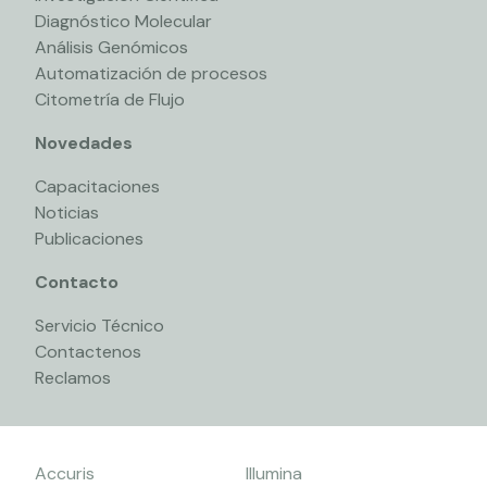
Diagnóstico Molecular
Análisis Genómicos
Automatización de procesos
Citometría de Flujo
Novedades
Capacitaciones
Noticias
Publicaciones
Contacto
Servicio Técnico
Contactenos
Reclamos
Accuris
Illumina