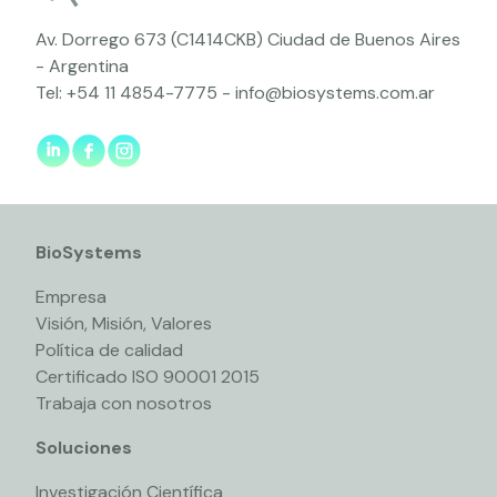
Av. Dorrego 673 (C1414CKB) Ciudad de Buenos Aires
- Argentina
Tel:
+54 11 4854-7775
-
info@biosystems.com.ar
BioSystems
Empresa
Visión, Misión, Valores
Política de calidad
Certificado ISO 90001 2015
Trabaja con nosotros
Soluciones
Investigación Científica