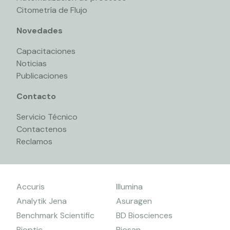
Citometría de Flujo
Novedades
Capacitaciones
Noticias
Publicaciones
Contacto
Servicio Técnico
Contactenos
Reclamos
Accuris
Illumina
Analytik Jena
Asuragen
Benchmark Scientific
BD Biosciences
Bioptic
Biosan