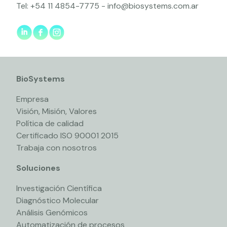
Tel:
+54 11 4854-7775
-
info@biosystems.com.ar
BioSystems
Empresa
Visión, Misión, Valores
Política de calidad
Certificado ISO 90001 2015
Trabaja con nosotros
Soluciones
Investigación Científica
Diagnóstico Molecular
Análisis Genómicos
Automatización de procesos