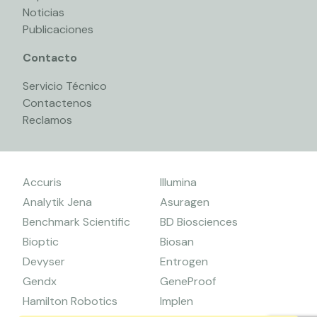
Noticias
Publicaciones
Contacto
Servicio Técnico
Contactenos
Reclamos
Accuris
Illumina
Analytik Jena
Asuragen
Benchmark Scientific
BD Biosciences
Bioptic
Biosan
Devyser
Entrogen
Gendx
GeneProof
Hamilton Robotics
Implen