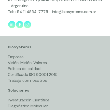
- Argentina
Tel:
+54 11 4854-7775
-
info@biosystems.com.ar
BioSystems
Empresa
Visión, Misión, Valores
Política de calidad
Certificado ISO 90001 2015
Trabaja con nosotros
Soluciones
Investigación Científica
Diagnóstico Molecular