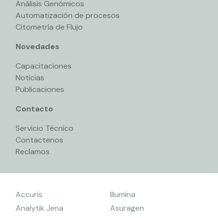
Análisis Genómicos
Automatización de procesos
Citometría de Flujo
Novedades
Capacitaciones
Noticias
Publicaciones
Contacto
Servicio Técnico
Contactenos
Reclamos
Accuris
Illumina
Analytik Jena
Asuragen